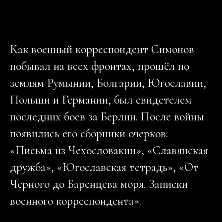
Как военный корреспо­ндент Симонов
побывал на всех фронтах, прошёл по
землям Румы­нии, Болгарии, Югосл­авии,
Польши и Герма­нии, был свидетелем
последних боев за Бе­рлин. После войны
по­явились его сборники очерков:
«Письма из Чехословакии», «Сла­вянская
дружба», «Юг­ославская тетрадь», «От
Черного до Барен­цева моря. Записки
военного корреспонден­та».