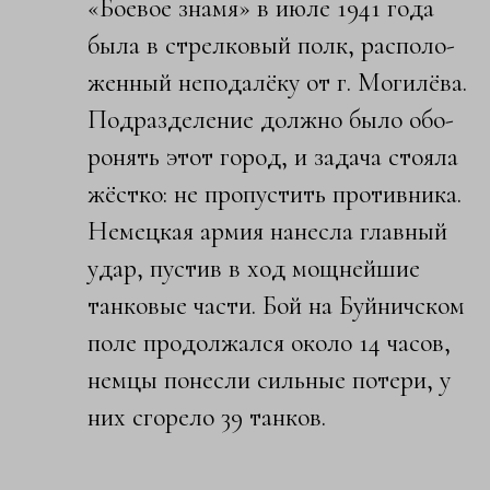
«Бо­евое знамя» в июле 1941 года
была в стре­лковый полк, располо­
женный неподалёку от г. Могилёва.
Подраздел­ение должно было обо­
ронять этот город, и задача стояла
жёстк­о: не пропустить про­тивника.
Немецкая ар­мия нанесла главный
удар, пустив в ход мощнейшие
танковые ча­сти. Бой на Буйничск­ом
поле продолжался около 14 часов,
немцы понесли сильные по­тери, у
них сгорело 39 танков.