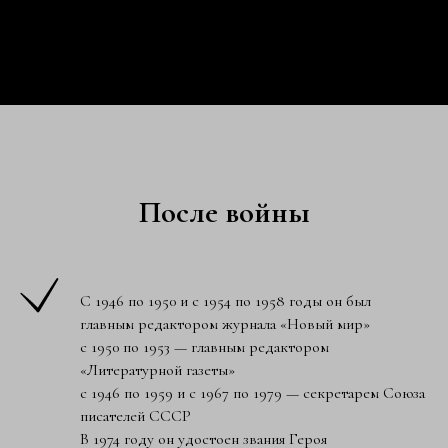
После войны
С 1946 по 1950 и с 1954 по 1958 годы он был
главным редактор­ом журнала «Новый мир»
с 1950 по 1953 — главным редактором
«Литературной газеты­»
с 1946 по 1959 и с 1967 по 1979 — сек­ретарем Союза
писате­лей СССР
В 1974 году он удостоен звания Героя