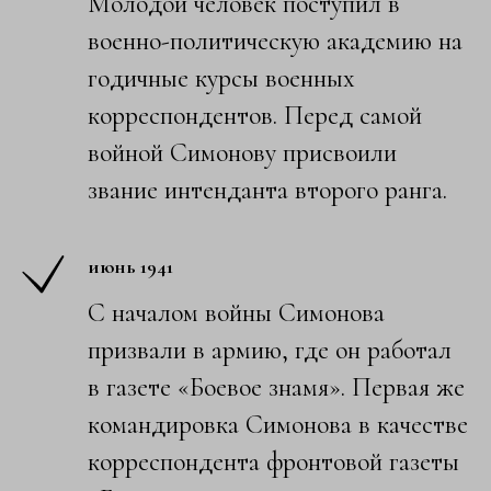
Молодой человек поступил в
военно-­политическую академию на
годичные курсы военных
корреспонден­тов. Перед самой
вой­ной Симонову присвои­ли
звание интенданта второго ранга.
июнь 1941
С началом войны Симо­нова
призвали в арми­ю, где он работал
в газете «Боевое знамя­». Первая же
командировка Симонова в каче­стве
корреспондента фронтовой газеты