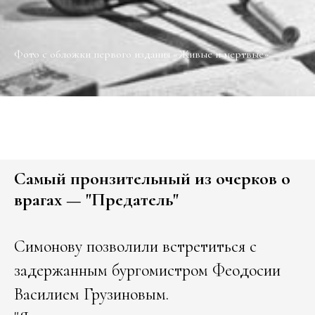
Фото с обложки первого издания «Живые и мертвые»
Самый пронзительный из очерков о
врагах — "Предатель"
Симонову позволили встретиться с
задержанным бургомистром Феодосии
Василием Грузиновым.